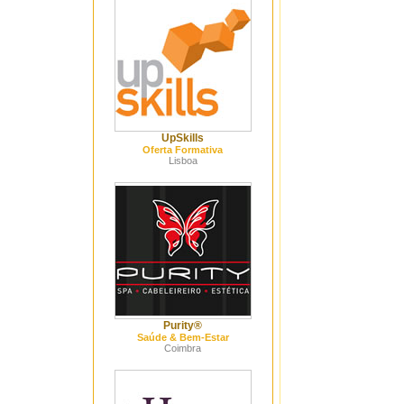
UpSkills
Oferta Formativa
Lisboa
Purity®
Saúde & Bem-Estar
Coimbra