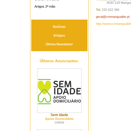
3530-129 Mangua
Artigos 2ª mão
Tel:
232 622 366
geral@cmmangualde.pt
http://www.cmmangualde
Notícias
Artigos
Última Newsletter
Últimos Anunciantes:
Sem Idade
Apoio Domiciliário
Lisboa