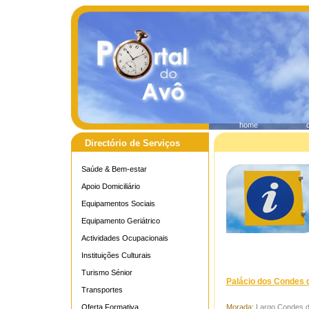
home
Directório de Serviços
Saúde & Bem-estar
Apoio Domiciliário
Equipamentos Sociais
Equipamento Geriátrico
Actividades Ocupacionais
Instituições Culturais
Turismo Sénior
Palácio dos Condes 
Transportes
Oferta Formativa
Morada:
Largo Condes d