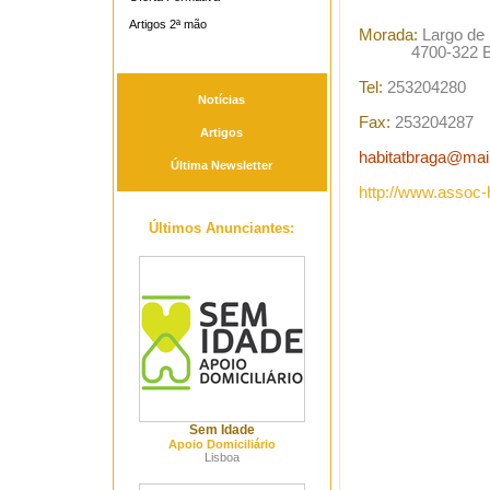
Artigos 2ª mão
Morada:
Largo de
4700-322 Br
Tel:
253204280
Notícias
Fax:
253204287
Artigos
habitatbraga@mail
Última Newsletter
http://www.assoc-h
Últimos Anunciantes:
Sem Idade
Apoio Domiciliário
Lisboa