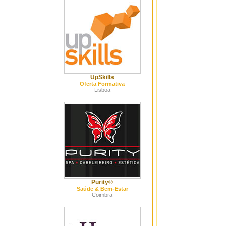
UpSkills
Oferta Formativa
Lisboa
Purity®
Saúde & Bem-Estar
Coimbra