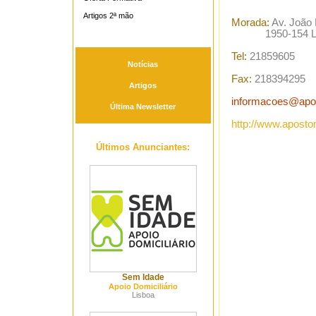
Artigos 2ª mão
Morada:
Av. João 
1950-154 Li
Tel:
21859605
Notícias
Fax:
218394295
Artigos
informacoes@apo
Última Newsletter
http://www.aposto
Últimos Anunciantes:
Sem Idade
Apoio Domiciliário
Lisboa