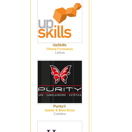
UpSkills
Oferta Formativa
Lisboa
Purity®
Saúde & Bem-Estar
Coimbra