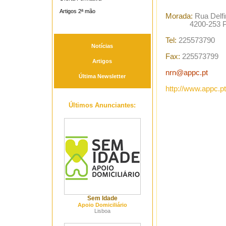
Artigos 2ª mão
Morada:
Rua Delf
4200-253 Po
Tel:
225573790
Notícias
Fax:
225573799
Artigos
nrn@appc.pt
Última Newsletter
http://www.appc.pt
Últimos Anunciantes:
Sem Idade
Apoio Domiciliário
Lisboa