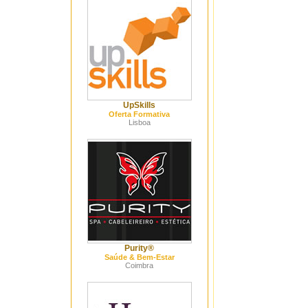
UpSkills
Oferta Formativa
Lisboa
Purity®
Saúde & Bem-Estar
Coimbra