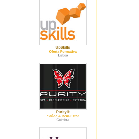
UpSkills
Oferta Formativa
Lisboa
Purity®
Saúde & Bem-Estar
Coimbra