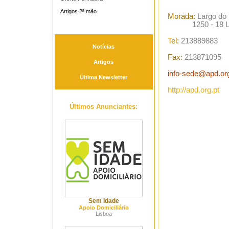
Artigos 2ª mão
Morada:
Largo do 
1250 - 18 Li
Tel:
213889883
Notícias
Fax:
213871095
Artigos
info-sede@apd.org
Última Newsletter
http://apd.org.pt
Últimos Anunciantes:
Sem Idade
Apoio Domiciliário
Lisboa