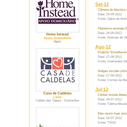
Set-12
Câmara de Machico c
Data: 24-09-2012
Fonte: Diário de Notí
Filandorra assinala 
Data: 18-09-2012
Home Instead
Fonte: Notícias de Vi
Apoio Domiciliário
Algés
Ago-12
Projecto "Envelhecim
Data: 27-08-2012
Fonte: Guimarães Dig
Antigas escolas prim
Data: 17-08-2012
Fonte: Correio da M
Jul-12
Casa de Caldelas
Cáritas estuda ideia
Lares
Data: 26-07-2012
Caldas das Taipas - Guimarães
Fonte: Fátima Missio
Elas vivem mais ano
Data: 03-07-2012
Fonte: TVI24