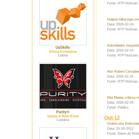
Fonte: RTP Notícias
Huijsen falha jogo co
Data: 2026-02-24
Fonte: RTP Notícias
Autoridades moçambi
UpSkills
Data: 2026-02-24
Oferta Formativa
Lisboa
Fonte: RTP Notícias
Ator Robert Carradin
Data: 2026-02-24
Fonte: RTP Notícias
Rita Matias criticou 
Data: 2026-02-24
Fonte: Público
Purity®
Saúde & Bem-Estar
Out-12
Coimbra
Ordem dos Enfermeir
Data: 15-10-2012
Fonte: Diário de Notí