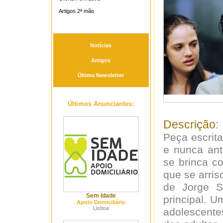
Artigos 2ª mão
Notícias
Artigos
Última Newsletter
Últimos Anunciantes:
Descrição:
Peça escrit
e nunca ant
se brinca c
que se arri
de Jorge S
Sem Idade
principal. 
Apoio Domiciliário
Lisboa
adolescent