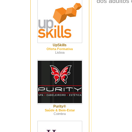
dos adultos
UpSkills
Oferta Formativa
Lisboa
Purity®
Saúde & Bem-Estar
Coimbra