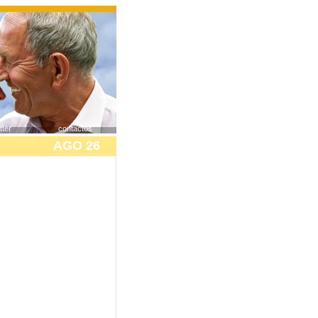
tter
contactos
AGO 26