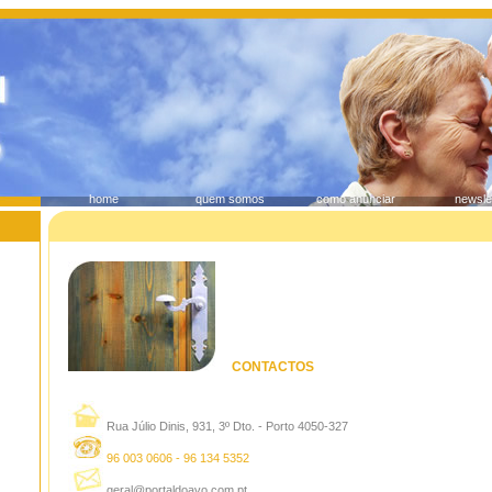
home
quem somos
como anunciar
newsle
CONTACTOS
Rua Júlio Dinis, 931, 3º Dto. - Porto 4050-327
96 003 0606 - 96 134 5352
geral@portaldoavo.com.pt