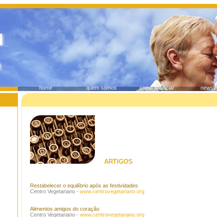
home
quem somos
como anunciar
newsle
ARTIGOS
Restabelecer o equilíbrio após as festividades
Centro Vegetariano -
www.centrovegetariano.org
Alimentos amigos do coração
Centro Vegetariano -
www.centrovegetariano.org