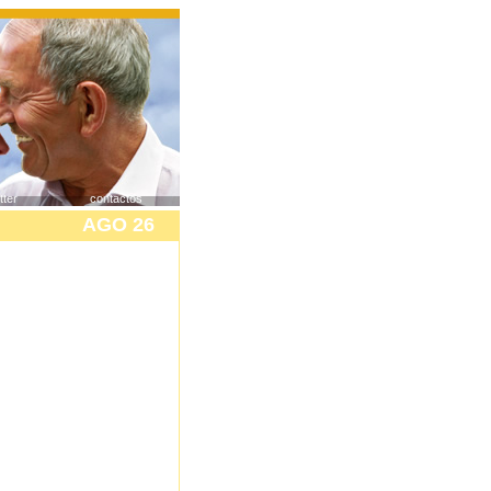
tter
contactos
AGO 26