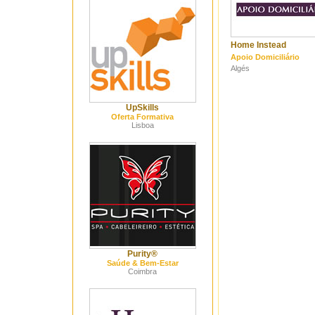
Home Instead
Apoio Domiciliário
Algés
UpSkills
Oferta Formativa
Lisboa
Purity®
Saúde & Bem-Estar
Coimbra