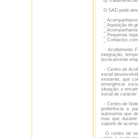
d) Tratamento de
O SAD pode ainda
_ Acompanhamento
_ Aquisição de gén
_ Acompanhamento
_ Pequenas repar
_ Contactos com o
- Acolhimento Fam
integração, temp
tecnicamente enq
- Centro de Acol
social desenvolvid
existente, que c
emergência socia
situação, o encam
social de carácte
- Centro de Noite
preferência a pa
autonomia que de
mas que durante 
suporte de acomp
O centro de noit