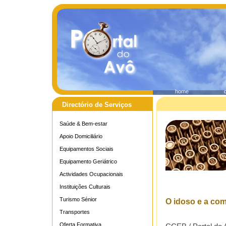
home
Directório de Serviços
Saúde & Bem-estar
Apoio Domiciliário
Equipamentos Sociais
Equipamento Geriátrico
Actividades Ocupacionais
Instituições Culturais
Turismo Sénior
O idoso e a com
Transportes
Oferta Formativa