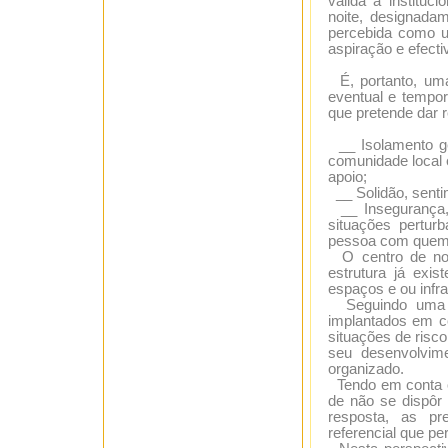
válida à instituc
noite, designada
percebida como u
aspiração e efect
É, portanto, uma 
eventual e tempor
que pretende dar r
__ Isolamento geo
comunidade local 
apoio;
__ Solidão, senti
__ Insegurança, 
situações pertu
pessoa com quem 
O centro de noit
estrutura já exi
espaços e ou infra
Seguindo uma ló
implantados em co
situações de risco
seu desenvolvim
organizado.
Tendo em conta os
de não se dispôr 
resposta, as pr
referencial que pe