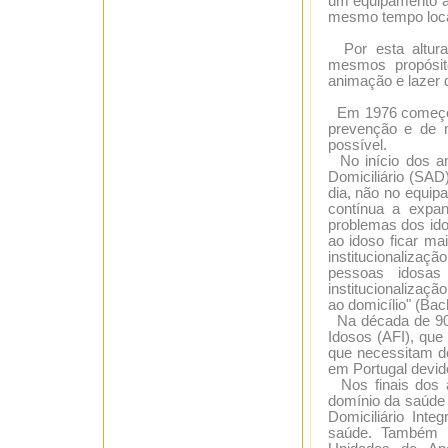
um equipamento ab
mesmo tempo local
Por esta altur
mesmos propósit
animação e lazer 
Em 1976 começou 
prevenção e de 
possível.
No início dos an
Domiciliário (SAD
dia, não no equip
contínua a expan
problemas dos ido
ao idoso ficar ma
institucionalizaç
pessoas idosas
institucionalizaç
ao domicílio" (Bach
Na década de 90 s
Idosos (AFI), que
que necessitam d
em Portugal devido
Nos finais dos a
domínio da saúde 
Domiciliário Int
saúde. Também n