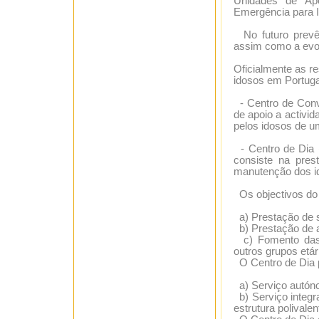
Unidades de Apo
Emergência para I
No futuro prevê-
assim como a evol
Oficialmente as r
idosos em Portugal
- Centro de Conví
de apoio a activid
pelos idosos de 
- Centro de Dia 
consiste na pres
manutenção dos id
Os objectivos do 
a) Prestação de s
b) Prestação de a
c) Fomento das r
outros grupos etári
O Centro de Dia 
a) Serviço autóno
b) Serviço integra
estrutura polivalen