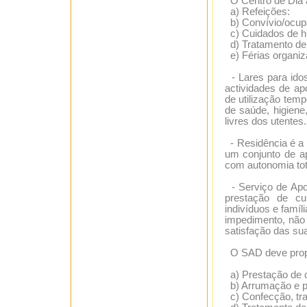
O Centro de Dia a
a) Refeições:
b) Convívio/ocup
c) Cuidados de hi
d) Tratamento de
e) Férias organiz
- Lares para ido
actividades de ap
de utilização tem
de saúde, higiene
livres dos utentes.
- Residência é a 
um conjunto de a
com autonomia tota
- Serviço de Apoi
prestação de cui
indivíduos e famíl
impedimento, não
satisfação das sua
O SAD deve propo
a) Prestação de c
b) Arrumação e pe
c) Confecção, tran