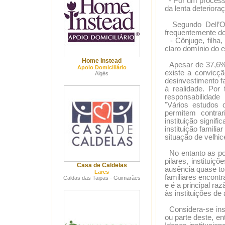
- Por um processo
da lenta deteriora
Segundo Dell’Or
frequentemente do
- Cônjuge, filha,
claro domínio do e
Home Instead
Apesar de 37,6% 
Apoio Domiciliário
existe a convicçã
Algés
desinvestimento f
à realidade. Por 
responsabilidade
"Vários estudos 
permitem contrar
instituição signif
instituição famili
situação de velhic
No entanto as pol
pilares, instituiç
Casa de Caldelas
ausência quase to
Lares
familiares encontr
Caldas das Taipas - Guimarães
e é a principal ra
às instituições de
Considera-se inst
ou parte deste, en