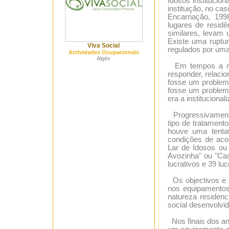
Idosos institucio
instituição, no ca
Encarnação, 1998
lugares de resid
similares, levam 
Existe uma ruptu
Viva Social
regulados por uma
Actividades Ocupacionais
Algés
Em tempos a res
responder, relaci
fosse um problem
fosse um problema
era a institucional
Progressivamente
tipo de tratament
houve uma tenta
condições de aco
Lar de Idosos ou
Avozinha" ou "Ca
lucrativos e 39 lu
Os objectivos e 
nos equipamentos
natureza residenc
social desenvolvid
Nos finais dos an