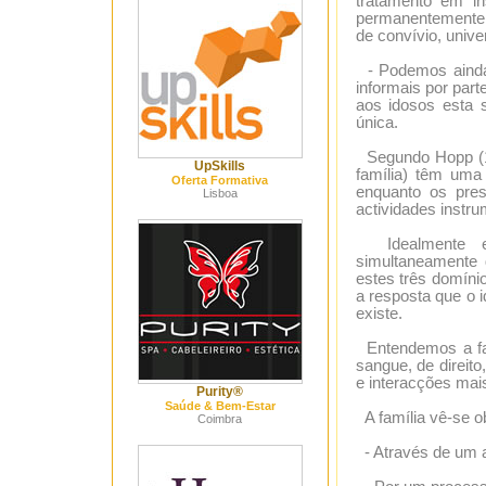
tratamento em in
permanentemente (
de convívio, unive
- Podemos ainda 
informais por part
aos idosos esta s
única.
Segundo Hopp (199
UpSkills
família) têm uma 
Oferta Formativa
enquanto os pres
Lisboa
actividades instru
Idealmente est
simultaneamente d
estes três domíni
a resposta que o 
existe.
Entendemos a fam
sangue, de direit
e interacções mai
Purity®
Saúde & Bem-Estar
A família vê-se o
Coimbra
- Através de um a