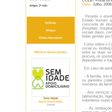
CCEB / Portal do 
Data:
Julho, 2008
Artigos 2ª mão
Perante o envelh
Estado tiveram q
Notícias
crescente de ido
(hospitais, hospita
Artigos
sociais (lares, ce
todas geridas por 
Última Newsletter
Como refere o Con
social ou institu
Últimos Anunciantes:
entre as duas se
procura, os postu
dependentes e frág
Em caso de perda 
- À família, isto
ou parentes colat
membros da famíli
- Aos serviços ao
(alimentação, higi
Sem Idade
voluntários espec
Apoio Domiciliário
Lisboa
- Às instituiçõe