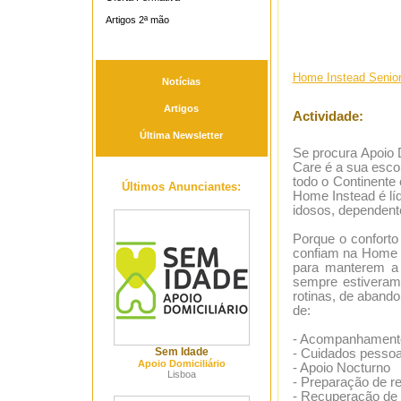
Artigos 2ª mão
Home Instead Senior
Notícias
Artigos
Actividade:
Última Newsletter
Se procura Apoio D
Care é a sua esco
todo o Continente
Últimos Anunciantes:
Home Instead é líd
idosos, dependent
Porque o conforto 
confiam na Home 
para manterem a 
sempre estivera
rotinas, de aband
de:
- Acompanhamento 
Sem Idade
- Cuidados pessoai
Apoio Domiciliário
- Apoio Nocturno
Lisboa
- Preparação de r
- Recuperação de