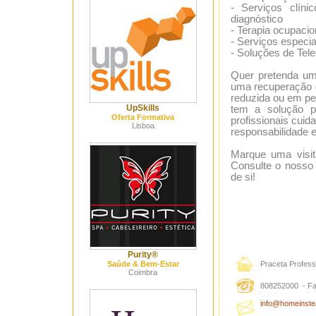
- Serviços clíni
diagnóstico
- Terapia ocupacion
- Serviços especi
- Soluções de Tele
Quer pretenda um
uma recuperação 
reduzida ou em pe
UpSkills
tem a solução pa
Oferta Formativa
profissionais cui
Lisboa
responsabilidade e
Marque uma visit
Consulte o nosso 
de si!
Purity®
Saúde & Bem-Estar
Praceta Profess
Coimbra
808252000 - F
info@homeinste