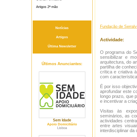
Artigos 2ª mão
Fundação de Serralv
Notícias
Artigos
Actividade:
Última Newsletter
O programa do Se
sensibilizar e mo
arquitectura, do 
Últimos Anunciantes:
partilha de conhe
crítica e criativ
com característica
É por isso objecti
aprofundar este c
longo prazo, que 
e incentivar a cria
Visitas às expo
seminários, as co
Sem Idade
actividades centr
Apoio Domiciliário
entre artes visua
Lisboa
interdisciplinar d