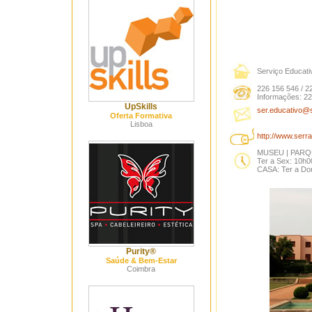
Serviço Educati
226 156 546 / 2
Informações: 22
UpSkills
ser.educativo@s
Oferta Formativa
Lisboa
http://www.serr
MUSEU | PARQ
Ter a Sex: 10h0
CASA: Ter a Dom
Purity®
Saúde & Bem-Estar
Coimbra