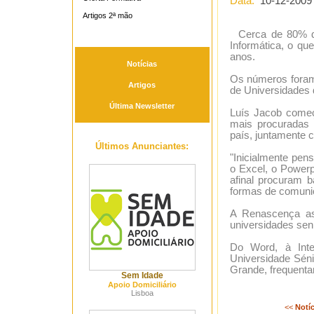
Data:
10-12-2009
Artigos 2ª mão
Cerca de 80% dos
Informática, o qu
anos.
Notícias
Os números foram
Artigos
de Universidades d
Última Newsletter
Luís Jacob começa
mais procuradas 
país, juntamente 
Últimos Anunciantes:
"Inicialmente pen
o Excel, o Powerp
afinal procuram b
formas de comunic
A Renascença as
universidades sen
Do Word, à Inte
Universidade Sén
Grande, frequentam
Sem Idade
Apoio Domiciliário
Lisboa
<<
Notíc