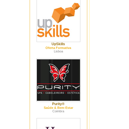
UpSkills
Oferta Formativa
Lisboa
Purity®
Saúde & Bem-Estar
Coimbra