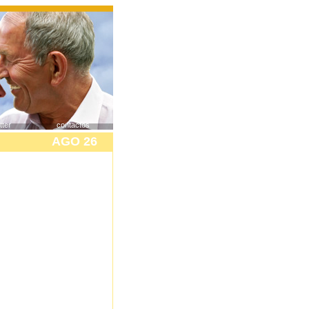
tter
contactos
AGO 26