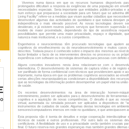
Vivemos numa época em que os recursos humanos disponíveis para 
prolongados dificultam a resposta às exigências de uma população em envel
necessidades especiais. Seria importante que entidades público-privadas e
num esforço que preparasse a sociedade para um futuro que se adivinha difíc
Living Facility" refere-se a medidas que visam auxiliar cidadãos que necessite
desenvolver algumas das actividades do quotidiano e que todavia desejam 
independência o mais elevado possível. As novas tecnologias devem se
desiderato, e já existem noutros países serviços que fornecem supervisão c
modelo de maior proximidade, dependendo do tipo de assistência requeri
possibilidades que permite uma maior privacidade, espaço e dignidade, que
natureza mais institucional, e a custos competitivos.
Engenheiros e neurocientistas têm procurado tecnologias que ajudem 
cognitivos do envelhecimento ou do neurodesenvolvimento e muitos casos
descritos. Todavia pouco é conhecido sobre o impacto dos mesmos ao nível do 
factor limitador o facto de os intervenientes directos no processo ou os próp
experiência com software ou tecnologia desenhada para pessoas com defeito cog
:
Alguns conceitos inovadores nesta área relacionam-se com o desenvol
telemedicina. O desenvolvimento de sistemas de captura vídeo e de registo 
ser partilhado de forma confidencial com técnicos que providenciem apoio e a
importante, numa época em que os problemas cognitivos associados ao envel
certas afecções neuropsiquiátricas condicionam a disponibilidade dos recurso
que as tecnologias da informação podem desempenhar um papel vital na união en
de saúde.
Os recentes desenvolvimentos na área de interacção homem-máquina
entretenimento, podem ser aplicados para o desenvolvimento de ferramentas q
cognitiva e a aquisição de novas competências. O desafio é que as novas 
virtual, aumentada ou simulada possam ser aplicados a dispositivos de "a
instrumentos de cuidados de saúde. Algumas destas tecnologias em ambiente
sensores/computadores imersos em rede no quotidiano, e que antecipassem as 
Esta proposta não é isenta de desafios e exige cooperação interdisciplinar 
técnicos de saúde e outros profissionais. Por outro lado os sistemas de
certificáveis. A flexibilidade de uso e a privacidade serão também cruciais par
final. O futuro reserva-nos grandes esperanças mas também grandes dilemas 