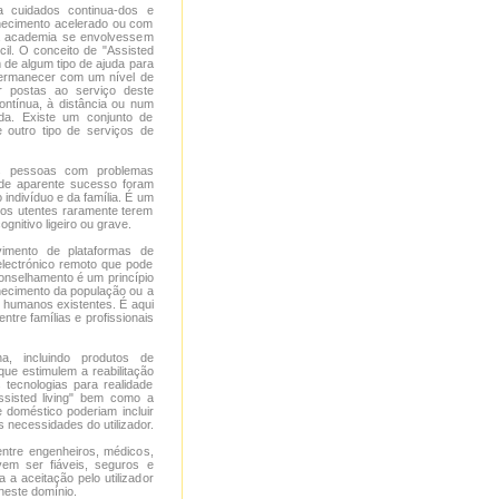
cuidados continua-dos e
hecimento acelerado ou com
 a academia se envolvessem
il. O conceito de "Assisted
m de algum tipo de ajuda para
permanecer com um nível de
r postas ao serviço deste
ontínua, à distância ou num
da. Existe um conjunto de
 outro tipo de serviços de
as pessoas com problemas
 de aparente sucesso foram
indivíduo e da família. É um
rios utentes raramente terem
nitivo ligeiro ou grave.
vimento de plataformas de
electrónico remoto que pode
conselhamento é um princípio
hecimento da população ou a
s humanos existentes. É aqui
tre famílias e profissionais
, incluindo produtos de
ue estimulem a reabilitação
tecnologias para realidade
ssisted living" bem como a
 doméstico poderiam incluir
necessidades do utilizador.
entre engenheiros, médicos,
vem ser fiáveis, seguros e
a a aceitação pelo utilizador
neste domínio.