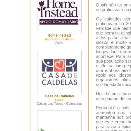
Quais são as prin
se praticavam no 
Os cuidados geri
praticavam há 30
verdade que nest
que permitiu ati
Home Instead
à dos países mais
Apoio Domiciliário
idosos e muito 
Algés
completamente ga
longevidade també
acontece. Para is
sua população sén
o são, saibam prep
que embora ainda
apoio aos idoso
organismos ofic
solidariedade socia
Hoje há um claro 
Casa de Caldelas
este padrão de lo
Lares
Caldas das Taipas - Guimarães
Portugal é o paí
aumentou nas úl
mantenha nos pr
que este crescime
para travar a epi