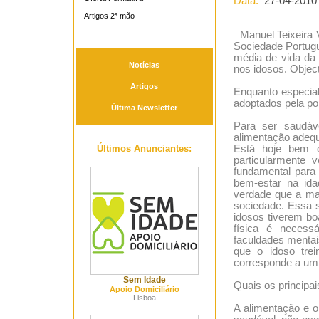
Data:
27-04-2010
Artigos 2ª mão
Manuel Teixeira V
Sociedade Portugu
média de vida da 
Notícias
nos idosos. Objecti
Artigos
Enquanto especial
adoptados pela po
Última Newsletter
Para ser saudáv
alimentação adequ
Últimos Anunciantes:
Está hoje bem d
particularmente 
fundamental para
bem-estar na id
verdade que a mai
sociedade. Essa 
idosos tiverem bo
física é necess
faculdades mentais
que o idoso tre
corresponde a um 
Sem Idade
Quais os principai
Apoio Domiciliário
Lisboa
A alimentação e o