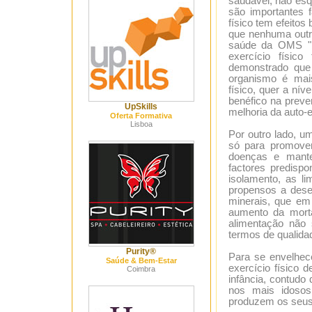
saudável, não esq
são importantes 
físico tem efeito
que nenhuma outra
saúde da OMS "be
exercício físico
demonstrado que
organismo é mais
físico, quer a nív
benéfico na prev
UpSkills
melhoria da auto-
Oferta Formativa
Lisboa
Por outro lado, 
só para promove
doenças e mante
factores predispo
isolamento, as li
propensos a dese
minerais, que em
aumento da morta
alimentação não
termos de qualida
Purity®
Para se envelhec
Saúde & Bem-Estar
exercício físico 
Coimbra
infância, contudo
nos mais idosos 
produzem os seus 