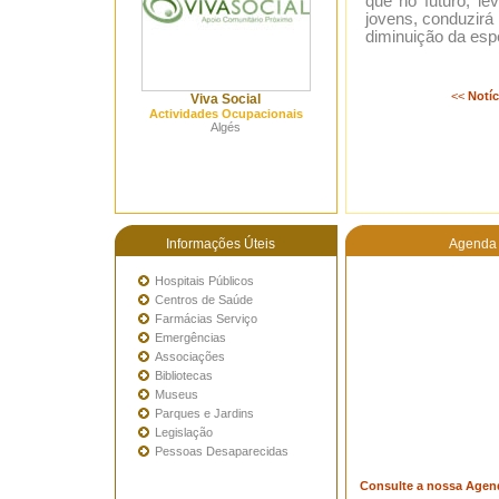
que no futuro, l
jovens, conduzir
diminuição da esp
<<
Notíc
Viva Social
Actividades Ocupacionais
Algés
Informações Úteis
Agenda 
Hospitais Públicos
Centros de Saúde
Farmácias Serviço
Emergências
Associações
Bibliotecas
Museus
Parques e Jardins
Legislação
Pessoas Desaparecidas
Consulte a nossa Agen