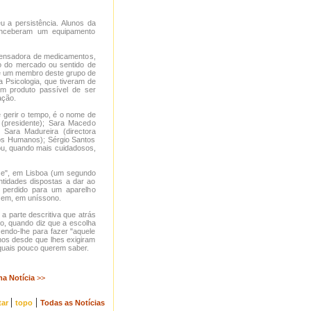
u a persistência. Alunos da
onceberam um equipamento
pensadora de medicamentos,
ão do mercado ou sentido de
 de um membro deste grupo de
 Psicologia, que tiveram de
m produto passível de ser
ação.
e gerir o tempo, é o nome de
(presidente); Sara Macedo
 Sara Madureira (directora
rsos Humanos); Sérgio Santos
 ou, quando mais cuidadosos,
ise", em Lisboa (um segundo
ntidades dispostas a dar ao
 perdido para um aparelho
izem, em uníssono.
a parte descritiva que atrás
io, quando diz que a escolha
endo-lhe para fazer "aquele
nos desde que lhes exigiram
quais pouco querem saber.
ma Notícia
>>
|
|
tar
topo
Todas as Notícias