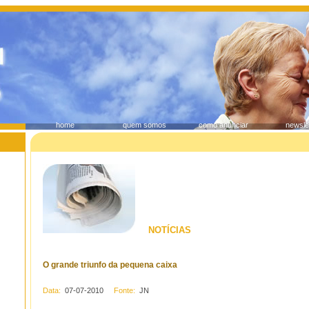
home
quem somos
como anunciar
newsle
NOTÍCIAS
O grande triunfo da pequena caixa
Data:
07-07-2010
Fonte:
JN