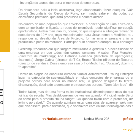
Invenção de alunos desperta o interesse de empresas.
Do desespero saiu a ideia alternativa, logo abandonada: fazer queques. Vale
Escola Secundária do Cerco do Porto, sem nada saberem da poda, c
electrónico premiado, que será produzido e comercializado.
No quadro de uma população que envelhece, a concepção de uma caixa dis
com temporizador e ligação a redes de telemóveis, pode significar percepç
oportunidade. A ideia mais não foi, porém, do que resposta à situação familiar
sete alunos do 12.º ano, mais vocacionados para áreas como a Medicina ou a
responder ao desafio da Área de Projecto: formar uma empresa e criar u
produzido e posto no mercado. Participar num concurso europeu foi a consagr
Geritemp, trocadilho em que surgem misturados a geriatria e a necessidade d
uma empresa em que todos têm cargos sonantes. A saber: Rita Monteiro 
(directora de marketing); Ana Catarina Fonseca (directora de operações);
financeira); Jorge Cabral (director de TIC); Bruno Ribeiro (director de Recu
:
(director de vendas). Dessa empresa saiu o Tic-Medic Tac. "A caixa", dizem,
"o aparelho".
Dentro da alegria do concurso europeu "Junior Achievement - Young Enterpr
lugar na categoria de sustentabilidade e muitos contactos de empresas ou e
projecto pernas para andar no mundo real), o grande desgosto foi terem
dinamarquês, destinado a combater o stresse dos porcos. "Nem fale nisso", d
Todos falam, mas de uma forma muito institucional, dizendo pouco mais do que 
foi ficando escrita. Mas desbloqueiam, de vez em quando. Principalmente Sérg
de nome para o produto "foi na tanga". Ou quando falam com o professor, diz
jeitinho ao cabelo". Ou quando admitem estar cansados de aparecer, pelo me
que dissessem, para a televisão, que sonhavam com coisas tecnológicas das 
<<
Notícia anterior
Notícia 98 de 228
próxi
<< vol