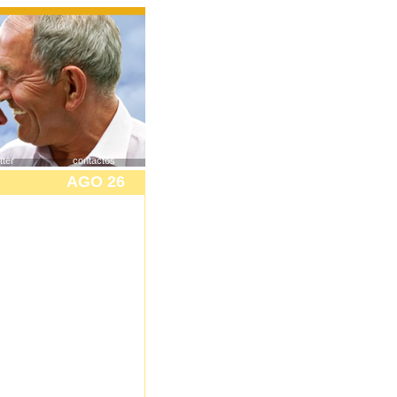
tter
contactos
AGO 26