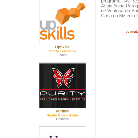
programa. As re
Assistência Paroq
de Ventosa do Bai
Casa da Misericór
<<
Notí
UpSkills
Oferta Formativa
Lisboa
Purity®
Saúde & Bem-Estar
Coimbra