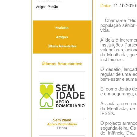
Data:
11-10-2010
Artigos 2ª mão
Chama-se "Hidro
população sénior 
Notícias
vida.
Artigos
A ideia é incremen
Instituições Part
Última Newsletter
valências relacio
da Mealhada, que
instituições.
Últimos Anunciantes:
O desafio, lançad
regular de uma ac
bem-estar e aumen
E, como dentro de
e em segurança, o 
As aulas, com um
da Mealhada, de 
IPSS’s.
Sem Idade
O projecto arranco
Apoio Domiciliário
segunda-feira. Os
Lisboa
de Infância Dra