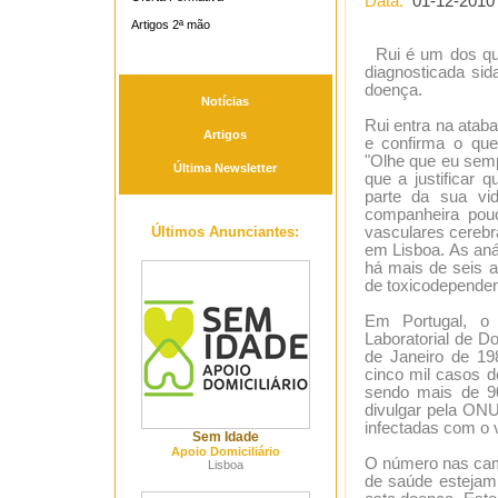
Data:
01-12-2010
Artigos 2ª mão
Rui é um dos qua
diagnosticada sid
doença.
Notícias
Rui entra na atab
Artigos
e confirma o que
"Olhe que eu semp
Última Newsletter
que a justificar 
parte da sua vi
companheira pouc
Últimos Anunciantes:
vasculares cerebr
em Lisboa. As aná
há mais de seis a
de toxicodepende
Em Portugal, o 
Laboratorial de D
de Janeiro de 19
cinco mil casos 
sendo mais de 
divulgar pela ONU
infectadas com o v
Sem Idade
Apoio Domiciliário
O número nas cama
Lisboa
de saúde estejam