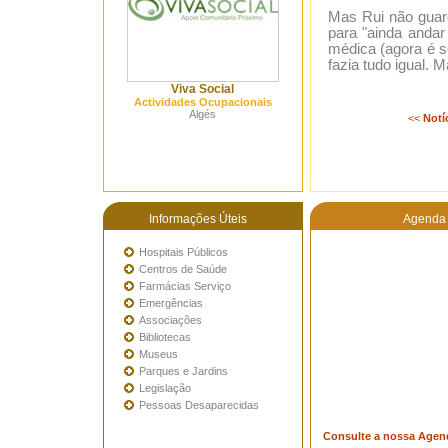
Mas Rui não guar
para "ainda anda
médica (agora é s
fazia tudo igual. 
Viva Social
Actividades Ocupacionais
Algés
<<
Notí
Informações Úteis
Agenda 
Hospitais Públicos
Centros de Saúde
Farmácias Serviço
Emergências
Associações
Bibliotecas
Museus
Parques e Jardins
Legislação
Pessoas Desaparecidas
Consulte a nossa Agen