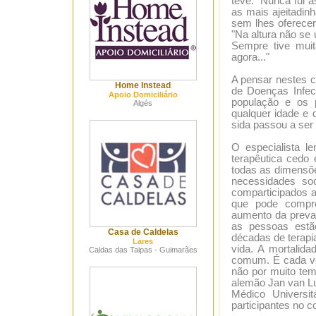
teve. "Nunca fui
as mais ajeitadinh
sem lhes oferecer
"Na altura não se
Sempre tive mui
agora..."
A pensar nestes 
Home Instead
de Doenças Infecc
Apoio Domiciliário
população e os 
Algés
qualquer idade e 
sida passou a ser
O especialista l
terapêutica cedo 
todas as dimensõe
necessidades so
comparticipados 
que pode compro
aumento da preval
as pessoas est
Casa de Caldelas
décadas de terapi
Lares
vida. A mortalid
Caldas das Taipas - Guimarães
comum. É cada ve
não por muito tem
alemão Jan van Lu
Médico Universi
participantes no c