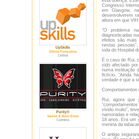
esta doença. Est
Congresso Interna
em Glasgow, na
desenvolverem ra
altura em que VIH
"O problema na
diagnosticadas nu
efeitos são mais
nestas pessoas", 
UpSkills
sida do Hospital 
Oferta Formativa
Lisboa
É o caso de Rui, c
sido afectado po
numa instituição 
fictício. "Ainda
verdade é que a si
Comportamentos d
Rui, agora que 
"comportamentos a
vivido muito", te
Purity®
namoradas e relaç
Saúde & Bem-Estar
18 anos. Era um g
Coimbra
menina da tabacar
O antigo seguran