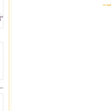
<< vol
ães