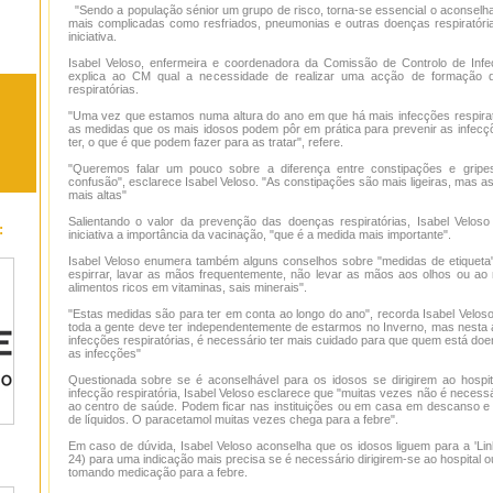
"Sendo a população sénior um grupo de risco, torna-se essencial o aconselha
mais complicadas como resfriados, pneumonias e outras doenças respiratória
iniciativa.
Isabel Veloso, enfermeira e coordenadora da Comissão de Controlo de Infe
explica ao CM qual a necessidade de realizar uma acção de formação 
respiratórias.
"Uma vez que estamos numa altura do ano em que há mais infecções respirat
as medidas que os mais idosos podem pôr em prática para prevenir as infecç
ter, o que é que podem fazer para as tratar", refere.
"Queremos falar um pouco sobre a diferença entre constipações e gripe
confusão", esclarece Isabel Veloso. "As constipações são mais ligeiras, mas a
mais altas"
Salientando o valor da prevenção das doenças respiratórias, Isabel Veloso
:
iniciativa a importância da vacinação, "que é a medida mais importante".
Isabel Veloso enumera também alguns conselhos sobre "medidas de etiqueta",
espirrar, lavar as mãos frequentemente, não levar as mãos aos olhos ou ao n
alimentos ricos em vitaminas, sais minerais".
"Estas medidas são para ter em conta ao longo do ano", recorda Isabel Velos
toda a gente deve ter independentemente de estarmos no Inverno, mas nesta 
infecções respiratórias, é necessário ter mais cuidado para que quem está do
as infecções"
Questionada sobre se é aconselhável para os idosos se dirigirem ao hospit
infecção respiratória, Isabel Veloso esclarece que "muitas vezes não é necessá
ao centro de saúde. Podem ficar nas instituições ou em casa em descanso e
de líquidos. O paracetamol muitas vezes chega para a febre".
Em caso de dúvida, Isabel Veloso aconselha que os idosos liguem para a 'Li
24) para uma indicação mais precisa se é necessário dirigirem-se ao hospital
tomando medicação para a febre.