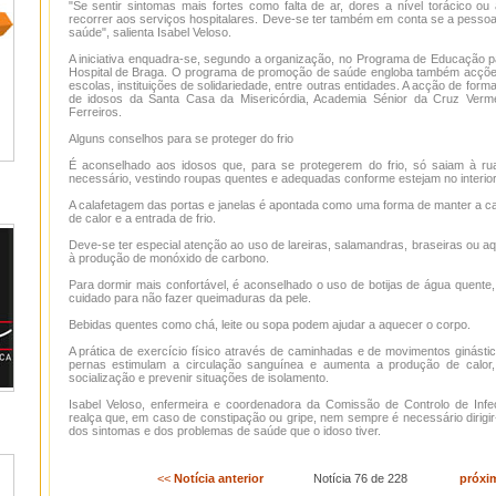
"Se sentir sintomas mais fortes como falta de ar, dores a nível torácico o
recorrer aos serviços hospitalares. Deve-se ter também em conta se a pessoa
saúde", salienta Isabel Veloso.
A iniciativa enquadra-se, segundo a organização, no Programa de Educação 
Hospital de Braga. O programa de promoção de saúde engloba também acçõe
escolas, instituições de solidariedade, entre outras entidades. A acção de fo
de idosos da Santa Casa da Misericórdia, Academia Sénior da Cruz Verme
Ferreiros.
Alguns conselhos para se proteger do frio
É aconselhado aos idosos que, para se protegerem do frio, só saiam à r
necessário, vestindo roupas quentes e adequadas conforme estejam no interior d
A calafetagem das portas e janelas é apontada como uma forma de manter a ca
de calor e a entrada de frio.
Deve-se ter especial atenção ao uso de lareiras, salamandras, braseiras ou a
à produção de monóxido de carbono.
Para dormir mais confortável, é aconselhado o uso de botijas de água quente
cuidado para não fazer queimaduras da pele.
Bebidas quentes como chá, leite ou sopa podem ajudar a aquecer o corpo.
A prática de exercício físico através de caminhadas e de movimentos ginást
pernas estimulam a circulação sanguínea e aumenta a produção de calor
socialização e prevenir situações de isolamento.
Isabel Veloso, enfermeira e coordenadora da Comissão de Controlo de Infe
realça que, em caso de constipação ou gripe, nem sempre é necessário dirigi
dos sintomas e dos problemas de saúde que o idoso tiver.
<<
Notícia anterior
Notícia 76 de 228
próxi