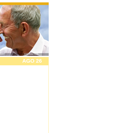
tter
contactos
AGO 26