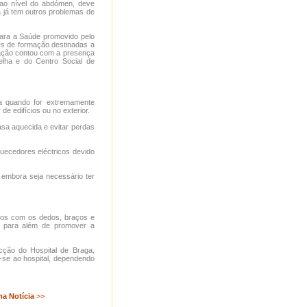
u ao nível do abdómen, deve
 já tem outros problemas de
para a Saúde promovido pelo
s de formação destinadas a
rmação contou com a presença
lha e do Centro Social de
ua quando for extremamente
e edifícios ou no exterior.
sa aquecida e evitar perdas
quecedores eléctricos devido
, embora seja necessário ter
icos com os dedos, braços e
, para além de promover a
cção do Hospital de Braga,
r-se ao hospital, dependendo
ma Notícia
>>