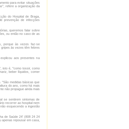
mento para evitar situações
s", refere a organização da
cção do Hospital de Braga,
de prevenção de infecções
órias, queremos falar sobre
ões, ou então no caso de as
s, porque às vezes faz-se
s gripes às vezes têm febres
 explicou aos presentes na
 isto é, "como tossir, como
ariz, beber líquidos, comer
o. "São medidas básicas que
altura do ano, como há mais
ente não propague ainda mais
al se sentirem sintomas de
rio recorrer ao hospital nem
 não esquecendo a ingestão
nha de Saúde 24' (808 24 24
 ou apenas repousar em casa,