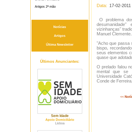
Data:
17-02-2011
Artigos 2ª mão
O problema dos
desumanidade" 
Notícias
vizinhanças" tradi
Manuel Clemente.
Artigos
"Acho que passa s
Última Newsletter
bispo, recordand
seus elementos c
quase que adotado
Últimos Anunciantes:
O prelado falou n
mental que se r
Universidade Catól
Conde de Ferreira
<<
Notí
Sem Idade
Apoio Domiciliário
Lisboa