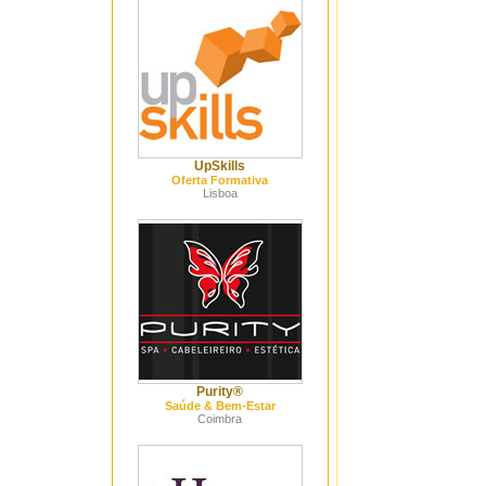
UpSkills
Oferta Formativa
Lisboa
Purity®
Saúde & Bem-Estar
Coimbra