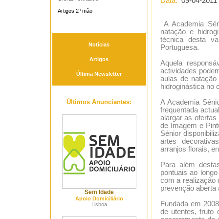
Data:
09-04-2011
Artigos 2ª mão
A Academia Sénio
natação e hidrogi
técnica desta v
Notícias
Portuguesa.
Artigos
Aquela responsáv
actividades podem
Última Newsletter
aulas de natação
hidroginástica no 
Últimos Anunciantes:
A Academia Sénio
frequentada actua
alargar as ofertas
de Imagem e Pint
Sénior disponibil
artes decorativa
arranjos florais, en
Para além destas
pontuais ao longo
com a realização d
prevenção aberta 
Sem Idade
Apoio Domiciliário
Fundada em 2008,
Lisboa
de utentes, fruto