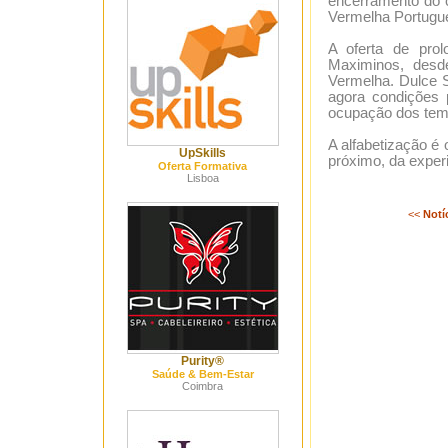
encerramento do c
Vermelha Portugue
A oferta de pro
Maximinos, desd
Vermelha. Dulce S
agora condições 
ocupação dos temp
A alfabetização é 
UpSkills
próximo, da experi
Oferta Formativa
Lisboa
<<
Notí
Purity®
Saúde & Bem-Estar
Coimbra