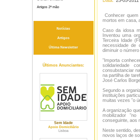
Data:
25-05-2011
Artigos 2ª mão
Conhecer quem m
mortos em casa, a
Notícias
Caso da idosa mo
Inventou uma org
Artigos
Terceira Idade (F
necessidade de 
Última Newsletter
diminuir o número
"Importa conhece
Últimos Anunciantes:
solidariedade 
consubstanciar na
na partilha de tar
José Carlos Borge
Segundo a organiz
instituições parti
muitas vezes "o ún
A organização que
mobilizador "no
conseguinte, aos 
Sem Idade
Apoio Domiciliário
Neste sentido, de
Lisboa
novos laços de sol