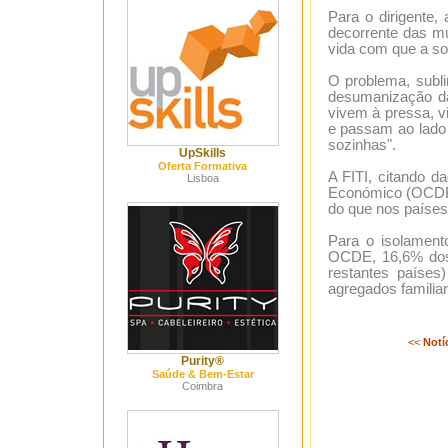
Para o dirigente,
decorrente das m
vida com que a so
O problema, subli
desumanização da
vivem à pressa, 
e passam ao lado 
sozinhas".
UpSkills
Oferta Formativa
A FITI, citando 
Lisboa
Económico (OCDE)
do que nos paíse
Para o isolament
OCDE, 16,6% dos
restantes paíse
agregados familiar
<<
Notí
Purity®
Saúde & Bem-Estar
Coimbra