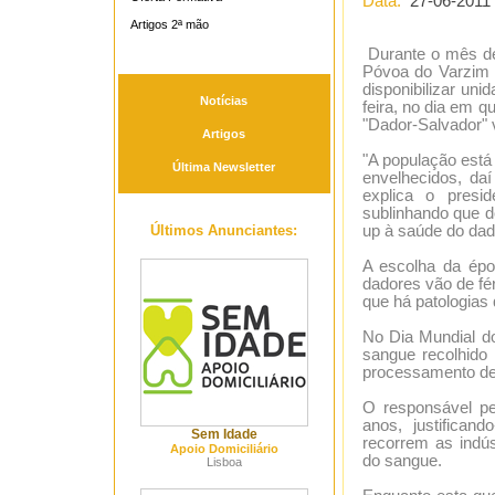
Data:
27-06-2011
Artigos 2ª mão
Durante o mês de 
Póvoa do Varzim e
disponibilizar un
Notícias
feira, no dia em 
"Dador-Salvador" v
Artigos
"A população est
Última Newsletter
envelhecidos, da
explica o presi
sublinhando que d
Últimos Anunciantes:
up à saúde do dad
A escolha da époc
dadores vão de fé
que há patologias
No Dia Mundial d
sangue recolhido 
processamento de
O responsável pe
anos, justifica
Sem Idade
recorrem as indú
Apoio Domiciliário
do sangue.
Lisboa