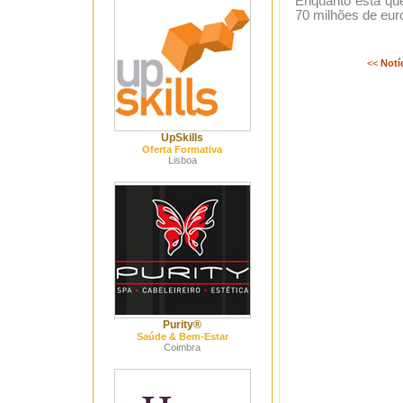
Enquanto esta que
70 milhões de euro
<<
Notí
UpSkills
Oferta Formativa
Lisboa
Purity®
Saúde & Bem-Estar
Coimbra