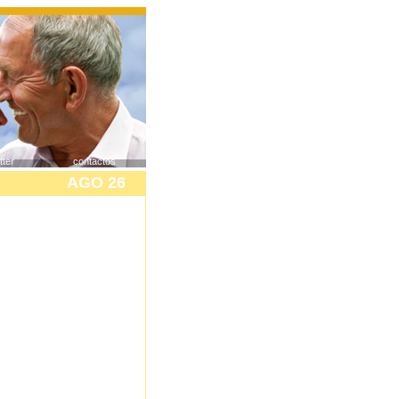
tter
contactos
AGO 26