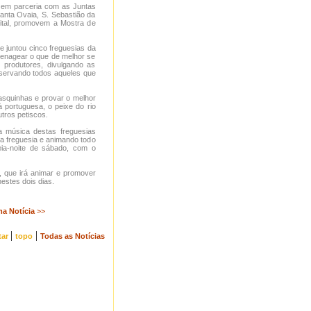
, em parceria com as Juntas
anta Ovaia, S. Sebastião da
pital, promovem a Mostra de
 juntou cinco freguesias da
enagear o que de melhor se
 produtores, divulgando as
eservando todos aqueles que
tasquinhas e provar o melhor
 portuguesa, o peixe do rio
utros petiscos.
 a música destas freguesias
a freguesia e animando todo
ia-noite de sábado, com o
, que irá animar e promover
estes dois dias.
ma Notícia
>>
|
|
tar
topo
Todas as Notícias