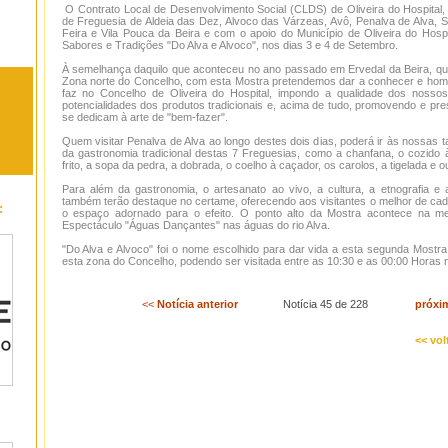
O Contrato Local de Desenvolvimento Social (CLDS) de Oliveira do Hospital
de Freguesia de Aldeia das Dez, Alvoco das Várzeas, Avô, Penalva de Alva, S
Feira e Vila Pouca da Beira e com o apoio do Município de Oliveira do Hos
Sabores e Tradições "Do Alva e Alvoco", nos dias 3 e 4 de Setembro.
À semelhança daquilo que aconteceu no ano passado em Ervedal da Beira, que
Zona norte do Concelho, com esta Mostra pretendemos dar a conhecer e hom
faz no Concelho de Oliveira do Hospital, impondo a qualidade dos nossos
potencialidades dos produtos tradicionais e, acima de tudo, promovendo e pr
se dedicam à arte de "bem-fazer".
Quem visitar Penalva de Alva ao longo destes dois dias, poderá ir às nossas 
da gastronomia tradicional destas 7 Freguesias, como a chanfana, o cozido à
frito, a sopa da pedra, a dobrada, o coelho à caçador, os carolos, a tigelada e o
Para além da gastronomia, o artesanato ao vivo, a cultura, a etnografia e
também terão destaque no certame, oferecendo aos visitantes o melhor de cad
:
o espaço adornado para o efeito. O ponto alto da Mostra acontece na me
Espectáculo "Águas Dançantes" nas águas do rio Alva.
"Do Alva e Alvoco" foi o nome escolhido para dar vida a esta segunda Mostra
esta zona do Concelho, podendo ser visitada entre as 10:30 e as 00:00 Horas n
<<
Notícia anterior
Notícia 45 de 228
próxi
<< vol