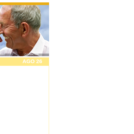
tter
contactos
AGO 26