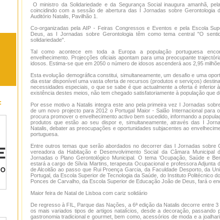
O ministro da Solidariedade e da Segurança Social inaugura amanhã, pela
coincidindo com a sessão de abertura das I Jornadas sobre Gerontologia d
Auditório Natalis, Pavilhão 1.
Co-organizadas pela AIP - Feiras Congressos e Eventos e pela Escola Su
Deus, as I Jornadas sobre Gerontologia têm como tema central "O senti
solidariedade".
Tal como acontece em toda a Europa a população portuguesa enco
envelhecimento. Projecções oficiais apontam para uma preocupante trajectó
idosos. Estima-se que em 2050 o número de idosos ascenderá aos 2,95 milhõe
Esta evolução demográfica constitui, simultaneamente, um desafio e uma opor
dia estar disponível uma vasta oferta de recursos (produtos e serviços) desti
necessidades especiais, o que se sabe é que actualmente a oferta é inferior 
existência destes meios, não tem chegado satisfatoriamente à população que d
:
Por esse motivo a Natalis integra este ano pela primeira vez I Jornadas sobr
de um novo projecto para 2012 o Portugal Maior - Salão Internacional para 
procura promover o envelhecimento activo bem sucedido, informando a populaç
produtos que estão ao seu dispor e, simultaneamente, através das I Jorn
Natalis, debater as preocupações e oportunidades subjacentes ao envelhecim
portuguesa.
Entre outros temas que serão abordados no decorrer das I Jornadas sobre G
vereadora da Habitação e Desenvolvimento Social da Câmara Municipal d
Jornadas o Plano Gerontológico Municipal. O tema ‘Ocupação, Saúde e Be
estará a cargo de Sílvia Martins, terapeuta Ocupacional e professora Adjunta
de Alcoitão ao passo que Rui Proença Garcia, da Faculdade Desporto, da Uni
Portugal, da Escola Superior de Tecnologia da Saúde, do Instituto Politécnico d
Ponces de Carvalho, da Escola Superior de Educação João de Deus, fará o e
Maior feira de Natal de Lisboa com cariz solidário
De regresso à FIL, Parque das Nações, a 6ª edição da Natalis decorre entre 
os mais variados tipos de artigos natalícios, desde a decoração, passando p
gastronomia tradicional e gourmet, bem como, acessórios de moda e a joalhar