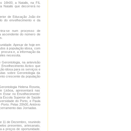
s 16h00, a Natalis, na FIL
a Natalis que decorrerá no
perior de Educação João de
do do envelhecimento e da
ntra-se num processo de
ria ascendente do número de
s.
tunidade. Apesar de hoje em
nados à população idosa, com
à procura e, a informação da
eles necessita.
e Gerontologia, na antevisão
o Envelhecimento Activo que
ão idosa para os serviços e
adas sobre Gerontologia da
ento crescente da população
erontologia Helena Roseta,
e Lisboa, apresentará nas
m Estar no Envelhecimento’
 da Escola Superior de Saúde
versidade do Porto, e Paula
o Porto. Pelas 20h00, António
ncerramento das Jornadas.
3 e 11 de Dezembro, reunindo
elos presentes, artesanato,
ia a preços de oportunidade.