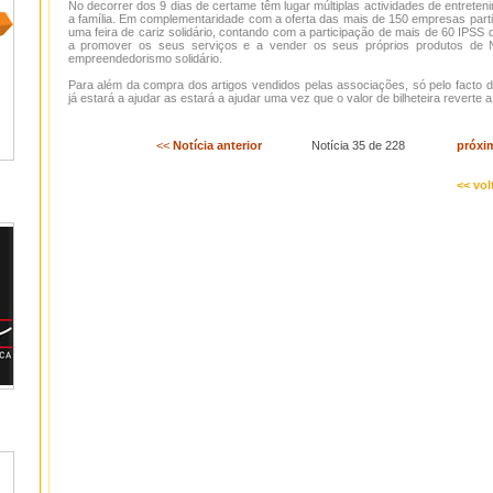
No decorrer dos 9 dias de certame têm lugar múltiplas actividades de entrete
a família. Em complementaridade com a oferta das mais de 150 empresas parti
uma feira de cariz solidário, contando com a participação de mais de 60 IPSS q
a promover os seus serviços e a vender os seus próprios produtos de N
empreendedorismo solidário.
Para além da compra dos artigos vendidos pelas associações, só pelo facto de v
já estará a ajudar as estará a ajudar uma vez que o valor de bilheteira reverte 
<<
Notícia anterior
Notícia 35 de 228
próxi
<< vol