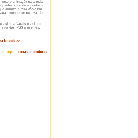
nimento e animação para toda
cipantes a Natalis é também
ue durante a feira vão estar
atal, numa perspectiva de
isitar a Natalis o visitante
a favor das IPSS presentes.
ma Notícia
>>
|
|
tar
topo
Todas as Notícias