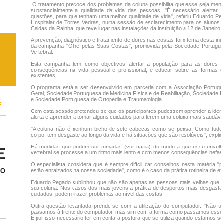
O tratamento precoce dos problemas da coluna possibilita que esse seja me
substancialmente a qualidade de vida das pessoas. "É necessário alertar
questões, para que tenham uma melhor qualidade de vida", referiu Eduardo Pe
Hospitalar de Torres Vedras, numa sessão de esclarecimento para os alunos
Caldas da Rainha, que teve lugar nas instalações da instituição a 12 de Janeiro
A prevenção, diagnóstico e tratamento de dores nas costas foi o tema desta ini
da campanha "Olhe pelas Suas Costas", promovida pela Sociedade Portugu
Vertebral.
Esta campanha tem como objectivos alertar a população para as dores
consequências na vida pessoal e profissional, e educar sobre as formas
existentes.
O programa está a ser desenvolvido em parceria com a Associação Portug
Geral, Sociedade Portuguesa de Medicina Física e de Reabilitação, Sociedade
e Sociedade Portuguesa de Ortopedia e Traumatologia.
:
Com esta sessão pretendeu-se que os participantes pudessem aprender a identi
alerta e aprender a tomar alguns cuidados para terem uma coluna mais saudáve
"A coluna não é nenhum bicho-de-sete-cabeças como se pensa. Como tudo
corpo, tem desgaste ao longo da vida e há situações que são resolúveis", exp
Há medidas que podem ser tomadas (ver caixa) de modo a que esse envelh
vertebral se processe a um ritmo mais lento e com menos consequências nefas
O especialista considera que é sempre difícil dar conselhos nesta matéria 
estão enraizados na nossa sociedade", como é o caso da prática rotineira de ex
Eduardo Pegado sublinhou que não são apenas as pessoas mais velhas que
sua coluna. Nos casos dos mais jovens a prática de desportos mais desgast
cuidados, podem trazer problemas ao nível das costas.
Outra questão levantada prende-se com a utilização do computador. "Não
passamos à frente do computador, mas sim com a forma como passamos esse t
É por isso necessário ter em conta a postura que se utiliza quando estamos 