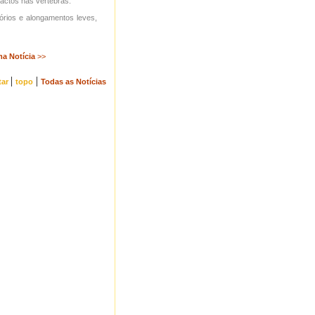
pactos nas vértebras.
órios e alongamentos leves,
ma Notícia
>>
|
|
tar
topo
Todas as Notícias