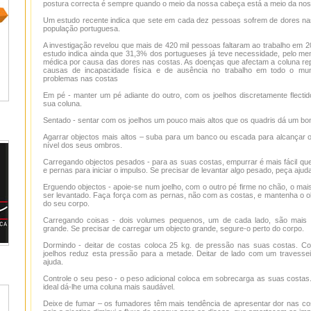
postura correcta é sempre quando o meio da nossa cabeça está a meio da noss
Um estudo recente indica que sete em cada dez pessoas sofrem de dores nas
população portuguesa.
A investigação revelou que mais de 420 mil pessoas faltaram ao trabalho em 2
estudo indica ainda que 31,3% dos portugueses já teve necessidade, pelo me
médica por causa das dores nas costas. As doenças que afectam a coluna r
causas de incapacidade física e de ausência no trabalho em todo o mun
problemas nas costas
Em pé - manter um pé adiante do outro, com os joelhos discretamente flectid
sua coluna.
Sentado - sentar com os joelhos um pouco mais altos que os quadris dá um bo
Agarrar objectos mais altos – suba para um banco ou escada para alcançar 
nível dos seus ombros.
Carregando objectos pesados - para as suas costas, empurrar é mais fácil qu
e pernas para iniciar o impulso. Se precisar de levantar algo pesado, peça ajuda
Erguendo objectos - apoie-se num joelho, com o outro pé firme no chão, o mais
ser levantado. Faça força com as pernas, não com as costas, e mantenha o o
do seu corpo.
Carregando coisas - dois volumes pequenos, um de cada lado, são mais 
grande. Se precisar de carregar um objecto grande, segure-o perto do corpo.
Dormindo - deitar de costas coloca 25 kg. de pressão nas suas costas. C
joelhos reduz esta pressão para a metade. Deitar de lado com um travessei
ajuda.
Controle o seu peso - o peso adicional coloca em sobrecarga as suas costas
ideal dá-lhe uma coluna mais saudável.
Deixe de fumar – os fumadores têm mais tendência de apresentar dor nas co