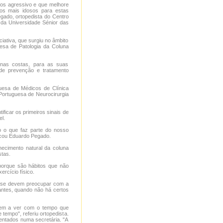
nos agressivo e que melhore
 os mais idosos para estas
gado, ortopedista do Centro
 da Universidade Sénior das
.
ciativa, que surgiu no âmbito
esa de Patologia da Coluna
 nas costas, para as suas
 de prevenção e tratamento
uesa de Médicos de Clínica
 Portuguesa de Neurocirurgia
ficar os primeiros sinais de
l.
 o que faz parte do nosso
licou Eduardo Pegado.
ecimento natural da coluna
tas.
"porque são hábitos que não
ercício físico.
 se devem preocupar com a
antes, quando não há certos
 tem a ver com o tempo que
empo", referiu ortopedista.
sentados numa secretária. "A