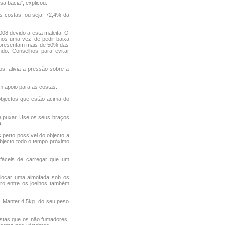
a bacia", explicou.
 costas, ou seja, 72,4% da
008 devido a esta maleita. O
nos uma vez, de pedir baixa
epresentam mais de 50% das
do. Conselhos para evitar
os, alivia a pressão sobre a
m apoio para as costas.
objectos que estão acima do
e puxar. Use os seus braços
.
 perto possível do objecto a
bjecto todo o tempo próximo
fáceis de carregar que um
olocar uma almofada sob os
ro entre os joelhos também
. Manter 4,5kg. do seu peso
stas que os não fumadores,