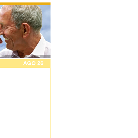
tter
contactos
AGO 26