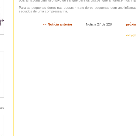
pois a nicotina diminui o fluxo de sangue para os discos, que amortecem os im
Para as pequenas dores nas costas - trate dores pequenas com anti-inflamat
seguidos de uma compressa fria.
<<
Notícia anterior
Notícia 27 de 228
próxi
<< vol
ães