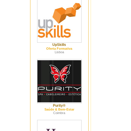
UpSkills
Oferta Formativa
Lisboa
Purity®
Saúde & Bem-Estar
Coimbra