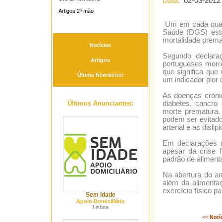
Data:
02-03-2012
Artigos 2ª mão
Um em cada quatr
Saúde (DGS) está
mortalidade prema
Notícias
Segundo declara
Artigos
portugueses morr
que significa qu
Última Newsletter
um indicador pior
As doenças cróni
Últimos Anunciantes:
diabetes, cancro 
morte prematura.
podem ser evitado
arterial e as disli
Em declarações 
apesar da crise 
padrão de aliment
Na abertura do an
além da alimenta
exercício físico p
Sem Idade
Apoio Domiciliário
Lisboa
<<
Notí