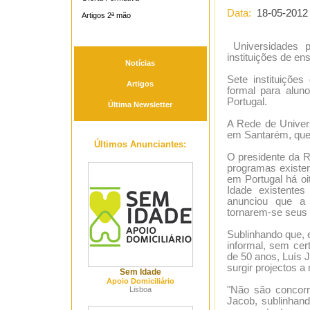
Data:
18-05-2012
Artigos 2ª mão
Universidades p
instituições de ens
Notícias
Sete instituições
Artigos
formal para alun
Portugal.
Última Newsletter
A Rede de Univers
em Santarém, que
Últimos Anunciantes:
O presidente da R
programas existen
em Portugal há oi
Idade existentes
anunciou que a 
tornarem-se seus
Sublinhando que, 
informal, sem cer
de 50 anos, Luís 
surgir projectos a 
Sem Idade
Apoio Domiciliário
"Não são concorr
Lisboa
Jacob, sublinhand