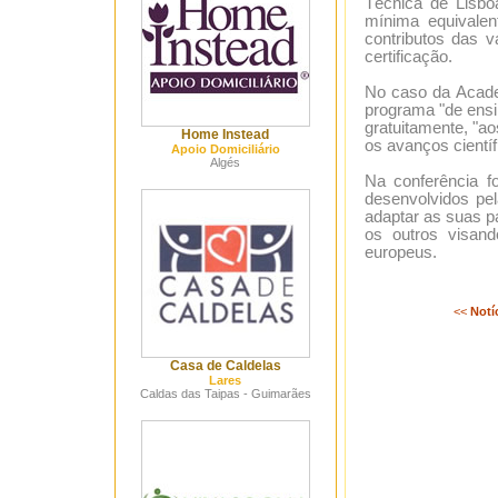
Técnica de Lisbo
mínima equivale
contributos das v
certificação.
No caso da Acade
programa "de ensi
gratuitamente, "a
Home Instead
os avanços científ
Apoio Domiciliário
Algés
Na conferência f
desenvolvidos p
adaptar as suas p
os outros visan
europeus.
<<
Notí
Casa de Caldelas
Lares
Caldas das Taipas - Guimarães