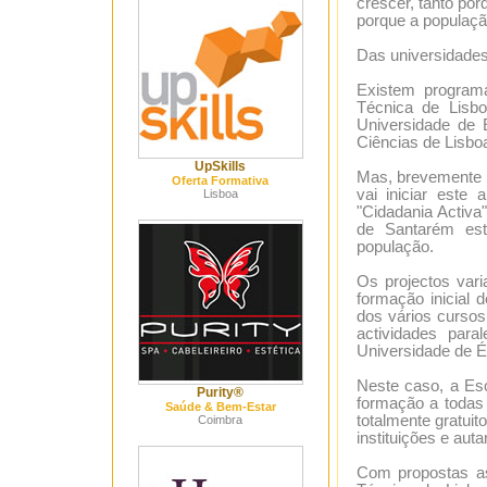
crescer, tanto po
porque a população
Das universidades
Existem programas
Técnica de Lisbo
Universidade de 
Ciências de Lisbo
UpSkills
Mas, brevemente h
Oferta Formativa
vai iniciar est
Lisboa
"Cidadania Activa
de Santarém est
população.
Os projectos var
formação inicial 
dos vários cursos
actividades para
Universidade de É
Neste caso, a Esc
Purity®
formação a todas 
Saúde & Bem-Estar
totalmente gratuit
Coimbra
instituições e auta
Com propostas as