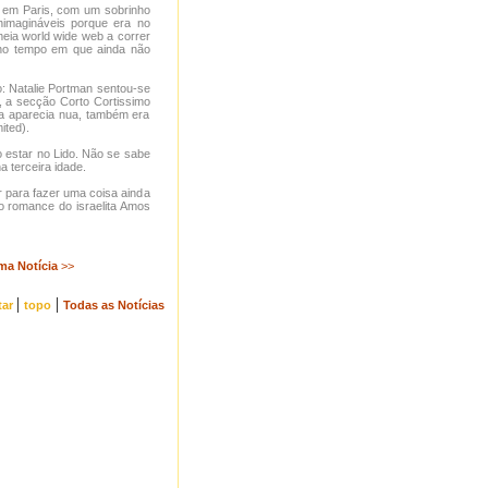
, em Paris, com um sobrinho
nimagináveis porque era no
eia world wide web a correr
no tempo em que ainda não
: Natalie Portman sentou-se
o, a secção Corto Cortissimo
ela aparecia nua, também era
ited).
estar no Lido. Não se sabe
 terceira idade.
r para fazer uma coisa ainda
 romance do israelita Amos
ma Notícia
>>
|
|
tar
topo
Todas as Notícias