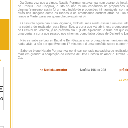
Da última vez que a vimos, Natalie Portman estava nua num quarto de hotel
do Francis Ford Coppola, e isto só não foi um escândalo de proporções i
cinema (e mesmo assim foi um escândalo de proporções inimagináveis, com m
atrás das imagens como os russos e os americanos corriam atrás da Lua 
íamos a Marte, para ver quem chegava primeiro).
O assunto agora não é tão, digamos, tablóide, mas ainda assim é um assunto
na cadeira do realizador para filmar Eve, a curta que vai abrir, extra-concurs
do Festival de Veneza, já no próximo dia 1 (Hotel Splendide, o filme em que 
uma curta: a curta que passou nos cinemas como faixa bónus de Darjeeling Lim
Não se sabe se Lauren Bacall e Ben Gazzara, os protagonistas, também vão 
nada, aliás, a não ser que Eve tem 17 minutos e é uma comédia sobre o amor na
Sabe-se é que Natalie Portman vai continuar sentada na cadeira do realizado
mais em grande: a adaptação ao cinema de Uma História de Amor e Trevas, o
Oz.
:
<<
Notícia anterior
Notícia 196 de 228
próxi
<< vol