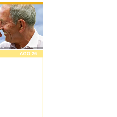
tter
contactos
AGO 26