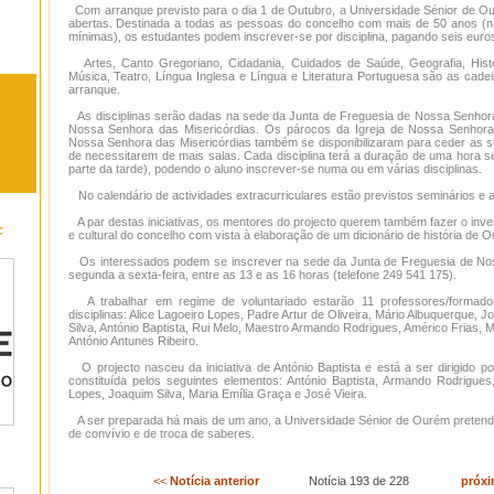
Com arranque previsto para o dia 1 de Outubro, a Universidade Sénior de O
abertas. Destinada a todas as pessoas do concelho com mais de 50 anos (nã
mínimas), os estudantes podem inscrever-se por disciplina, pagando seis euro
Artes, Canto Gregoriano, Cidadania, Cuidados de Saúde, Geografia, Histó
Música, Teatro, Língua Inglesa e Língua e Literatura Portuguesa são as cade
arranque.
As disciplinas serão dadas na sede da Junta de Freguesia de Nossa Senhora
Nossa Senhora das Misericórdias. Os párocos da Igreja de Nossa Senhora
Nossa Senhora das Misericórdias também se disponibilizaram para ceder as s
de necessitarem de mais salas. Cada disciplina terá a duração de uma hora 
parte da tarde), podendo o aluno inscrever-se numa ou em várias disciplinas.
No calendário de actividades extracurriculares estão previstos seminários e a
A par destas iniciativas, os mentores do projecto querem também fazer o invent
:
e cultural do concelho com vista à elaboração de um dicionário de história de 
Os interessados podem se inscrever na sede da Junta de Freguesia de No
segunda a sexta-feira, entre as 13 e as 16 horas (telefone 249 541 175).
A trabalhar em regime de voluntariado estarão 11 professores/formado
disciplinas: Alice Lagoeiro Lopes, Padre Artur de Oliveira, Mário Albuquerque, J
Silva, António Baptista, Rui Melo, Maestro Armando Rodrigues, Américo Frias, 
António Antunes Ribeiro.
O projecto nasceu da iniciativa de António Baptista e está a ser dirigido p
constituída pelos seguintes elementos: António Baptista, Armando Rodrigues
Lopes, Joaquim Silva, Maria Emília Graça e José Vieira.
A ser preparada há mais de um ano, a Universidade Sénior de Ourém pretend
de convívio e de troca de saberes.
<<
Notícia anterior
Notícia 193 de 228
próxi