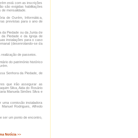
urém está com as inscrições
o são exigidas habilitações
s de mensalidade.
ria de Ourém, Informática,
iras previstas para o ano de
 da Piedade ou da Junta de
 da Piedade e da Igreja de
uas instalações para o caso
semanal (desenrolando-se da
 realização de passeios.
ário do património histórico
Ourém.
ssa Senhora da Piedade, de
res que irão assegurar as
oaquim Silva, Aida do Rosário
Maria Manuela Simões Silva e
or uma comissão instaladora
, Manuel Rodrigues, Alfredo
e ser um ponto de encontro,
ma Notícia
>>