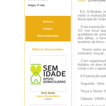
Data:
13-06-2008
Artigos 2ª mão
Em Grândola, rec
visita à exposiçã
Municipal de Grân
Notícias
Esta exposição re
Artigos
XX, nos seus asp
quotidiano de uma f
Última Newsletter
das bilhas, o for
lavatório de ferro,
Últimos Anunciantes:
Numa outra part
vestuário, louças,
Com organização 
Adultos na área d
conta com o apoio
A Exposição pode 
Segunda - feira:
Terça a Sexta: 0
Sem Idade
Apoio Domiciliário
Sábado: 10h00 ás
Lisboa