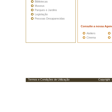
Bibliotecas
Museus
Parques e Jardins
Legislação
Pessoas Desaparecidas
Consulte a nossa Agen
Ateliers
Cinema
Termos e Condições de Utilização
Copyright - Porta