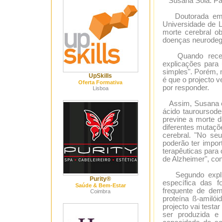
Susana Solá: Para
Doutorada em F
Universidade de 
morte cerebral o
doenças neurodege
Quando recebe 
explicações para
simples". Porém, 
UpSkills
é que o projecto 
Oferta Formativa
por responder.
Lisboa
Assim, Susana esp
ácido tauroursod
previne a morte d
diferentes mutaçõ
cerebral. "No se
poderão ter impor
terapêuticas para
de Alzheimer", con
Segundo explicou
Purity®
específica das 
Saúde & Bem-Estar
frequente de dem
Coimbra
proteína ß-amiló
projecto vai test
ser produzida e 