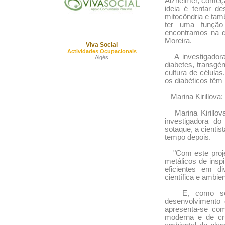
Alzheimer, começa
ideia é tentar d
mitocôndria e tam
ter uma função
encontramos na d
Moreira.
Viva Social
Actividades Ocupacionais
A investigadora 
Algés
diabetes, transgé
cultura de célula
os diabéticos têm
Marina Kirillova:
Marina Kirillova
investigadora do
sotaque, a cienti
tempo depois.
"Com este projec
metálicos de insp
eficientes em di
científica e ambien
E, como se tra
desenvolvimento
apresenta-se co
moderna e de cru