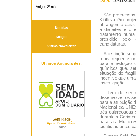
Data:
10-11-2008
Artigos 2ª mão
São promessas de
Kirillova têm pro
abrangem áreas co
Notícias
a diabetes e o e
tratamento numa i
Artigos
presidido pelo 
candidaturas.
Última Newsletter
A distinção surge
mais frequente fo
Últimos Anunciantes:
para a redução d
químicos que, sen
situação de fragi
incentivo que uma
investigação.
Têm de ser mulh
desenvolver os se
para a atribuição
Nacional da UNES
três galardoadas 
durante a Cerimón
Sem Idade
para as Mulhere
Apoio Domiciliário
cientistas antes d
Lisboa