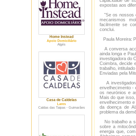
capacidade de so
expostas aos dife
"Se os nossos es
mecanismos mole
facilmente se con
conclui.
Home Instead
Paula Moreira: Pr
Apoio Domiciliário
Algés
A conversa acont
ainda longa e Pau
investigadora do 
Coimbra, decide e
trabalho, intitul
Enviadas pela Mit
A investigadora
envelhecimento - 
os neurónios e a
Mais do que isso,
Casa de Caldelas
envelhecimento e 
Lares
da doença de Al
Caldas das Taipas - Guimarães
problema da demên
No trabalho a ser
sobre a mitocônd
energia que, co