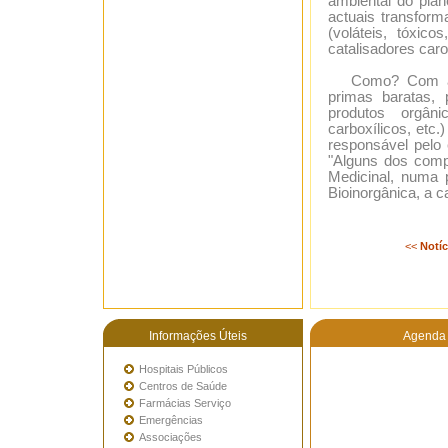
ambiental do plane
actuais transfor
(voláteis, tóxic
catalisadores caro
Como? Com a "tr
primas baratas, 
produtos orgâni
carboxílicos, etc
responsável pelo 
"Alguns dos comp
Medicinal, numa p
Bioinorgânica, a c
<<
Notíc
Informações Úteis
Agenda 
Hospitais Públicos
Centros de Saúde
Farmácias Serviço
Emergências
Associações