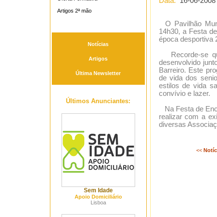
Data:
16-06-2008
Artigos 2ª mão
O Pavilhão Munic
14h30, a Festa de
época desportiva 
Notícias
Recorde-se que 
Artigos
desenvolvido jun
Barreiro. Este pr
Última Newsletter
de vida dos seni
estilos de vida 
convívio e lazer.
Últimos Anunciantes:
Na Festa de Encer
realizar com a ex
diversas Associaçõ
<<
Notíc
Sem Idade
Apoio Domiciliário
Lisboa