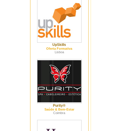
UpSkills
Oferta Formativa
Lisboa
Purity®
Saúde & Bem-Estar
Coimbra