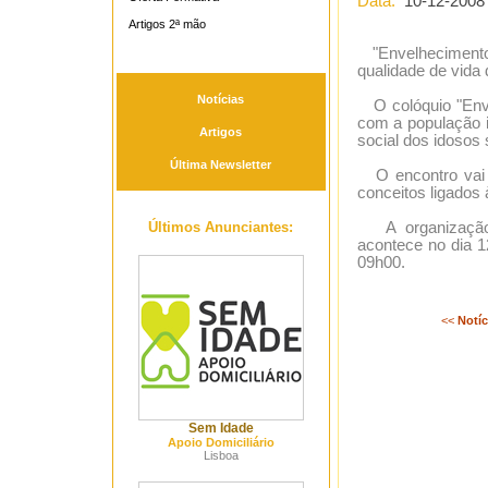
Data:
10-12-2008
Artigos 2ª mão
"Envelhecimento 
qualidade de vida 
Notícias
O colóquio "Envel
com a população i
Artigos
social dos idosos
Última Newsletter
O encontro vai f
conceitos ligados à
Últimos Anunciantes:
A organização 
acontece no dia 1
09h00.
<<
Notíc
Sem Idade
Apoio Domiciliário
Lisboa