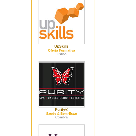
UpSkills
Oferta Formativa
Lisboa
Purity®
Saúde & Bem-Estar
Coimbra