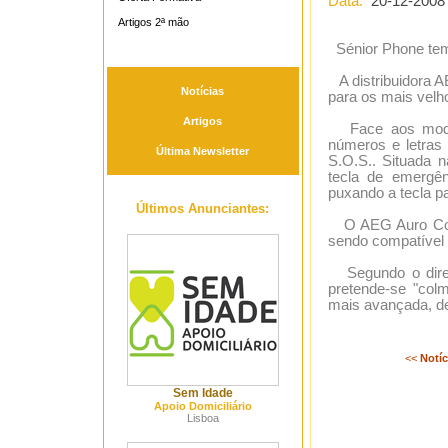
Data:
20-12-2008
Artigos 2ª mão
Sénior Phone tem 
A distribuidora A
Notícias
para os mais velh
Artigos
Face aos modelo
números e letras
Última Newsletter
S.O.S.. Situada n
tecla de emergê
puxando a tecla pa
Últimos Anunciantes:
O AEG Auro Comf
sendo compatível 
Segundo o direc
pretende-se "col
mais avançada, de 
<<
Notíc
Sem Idade
Apoio Domiciliário
Lisboa