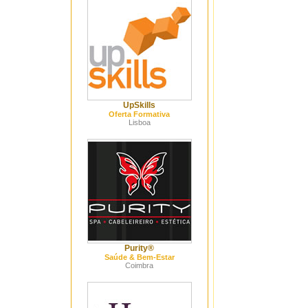
UpSkills
Oferta Formativa
Lisboa
Purity®
Saúde & Bem-Estar
Coimbra