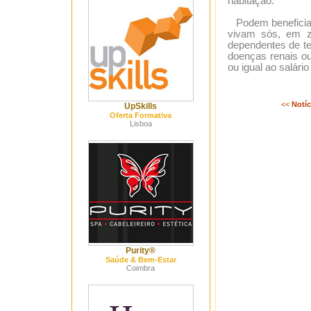
habitação.
Podem beneficiar 
vivam sós, em zo
dependentes de te
doenças renais ou
ou igual ao salári
<<
Notíc
UpSkills
Oferta Formativa
Lisboa
Purity®
Saúde & Bem-Estar
Coimbra