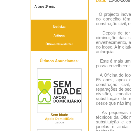
Data:
19-06-2008
Artigos 2ª mão
O projecto inovad
do concelho têm 
construção civil, e
Notícias
Depois de ter c
Artigos
diminuição das 
envelhecimento, a
Última Newsletter
do Idoso. A inicia
autarquia.
Últimos Anunciantes:
Este é mais uma v
possa envelhecer
A Oficina do Idos
65 anos, apoio d
construção civil
reparações de peq
divisão), canal
substituição de e
desde que não imp
As pequenas int
Sem Idade
técnicos da Ofici
Apoio Domiciliário
substituição e c
Lisboa
janelas e ainda