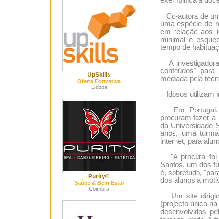
exemplifica a doc
Co-autora de um p
uma espécie de red
em relação aos i
minimal e esque
tempo de habituaç
A investigadora
conteúdos" para
UpSkills
mediada pela tecno
Oferta Formativa
Lisboa
Idosos utilizam in
Em Portugal, co
procuram fazer a 
da Universidade S
anos, uma turma
internet, para al
"A procura foi i
Santos, um dos fu
é, sobretudo, "par
Purity®
dos alunos a moti
Saúde & Bem-Estar
Coimbra
Um site dirigido
(projecto único n
desenvolvidos pe