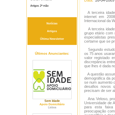
Data:
26-04-2009
Artigos 2ª mão
A terceira idade 
internet em 200
Internacional da 
Notícias
A terceira idade
Artigos
grupo etário com 
especialistas pre
Última Newsletter
certame que se pro
Segundo estudos 
Últimos Anunciantes:
os 75 anos usaram
valor registado 
discrepância entr
que lhes é dada no
A questão assume
demográfica da po
se num aumento do
desafios novos q
precisam de ser a
Ana Veloso, prof
Sem Idade
Universidade de A
Apoio Domiciliário
para esta faix
Lisboa
preocupação com a