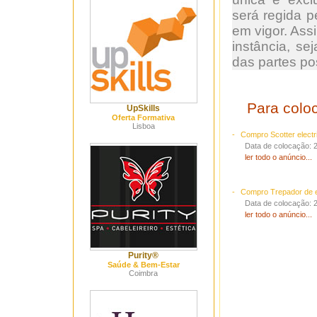
será regida p
em vigor. As
instância, sej
das partes po
Para colo
UpSkills
Oferta Formativa
Lisboa
-
Compro Scotter electr
Data de colocação: 
ler todo o anúncio
...
-
Compro Trepador de 
Data de colocação: 
ler todo o anúncio
...
Purity®
Saúde & Bem-Estar
Coimbra