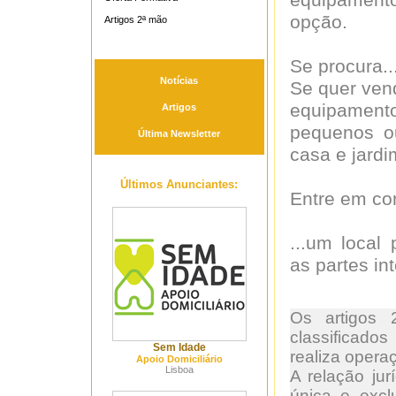
equipamento
opção.
Artigos 2ª mão
Se procura..
Notícias
Se quer vend
equipamento 
Artigos
pequenos ou
Última Newsletter
casa e jardim
Últimos Anunciantes:
Entre em co
...um local
as partes in
Os artigos 
classificados
Sem Idade
realiza opera
Apoio Domiciliário
Lisboa
A relação ju
única e excl