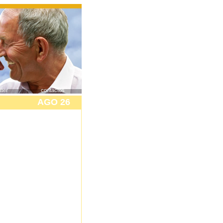
tter
contactos
AGO 26