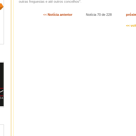
outras freguesias e até outros concelhos".
<<
Notícia anterior
Notícia 70 de 228
próxi
<< vol