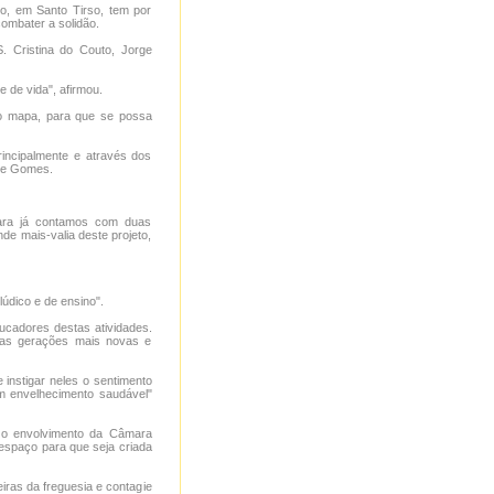
o, em Santo Tirso, tem por
combater a solidão.
. Cristina do Couto, Jorge
 de vida", afirmou.
 no mapa, para que se possa
rincipalmente e através dos
rge Gomes.
 Para já contamos com duas
de mais-valia deste projeto,
lúdico e de ensino".
ducadores destas atividades.
r as gerações mais novas e
 instigar neles o sentimento
um envelhecimento saudável"
m o envolvimento da Câmara
 espaço para que seja criada
ras da freguesia e contagie