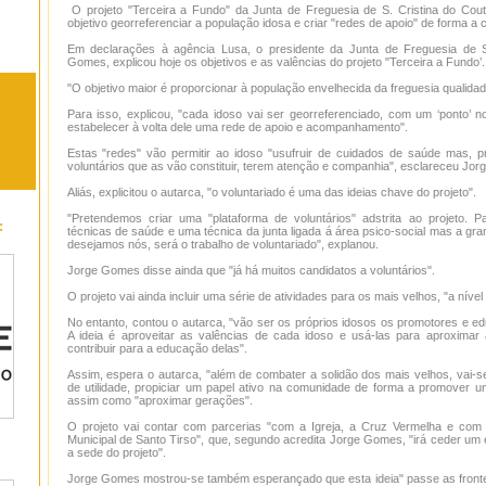
O projeto "Terceira a Fundo" da Junta de Freguesia de S. Cristina do Cout
objetivo georreferenciar a população idosa e criar "redes de apoio" de forma a 
Em declarações à agência Lusa, o presidente da Junta de Freguesia de S
Gomes, explicou hoje os objetivos e as valências do projeto "Terceira a Fundo’.
"O objetivo maior é proporcionar à população envelhecida da freguesia qualidade
Para isso, explicou, "cada idoso vai ser georreferenciado, com um ‘ponto’
estabelecer à volta dele uma rede de apoio e acompanhamento".
Estas "redes" vão permitir ao idoso "usufruir de cuidados de saúde mas, p
voluntários que as vão constituir, terem atenção e companhia", esclareceu Jo
Aliás, explicitou o autarca, "o voluntariado é uma das ideias chave do projeto".
"Pretendemos criar uma "plataforma de voluntários" adstrita ao projeto.
:
técnicas de saúde e uma técnica da junta ligada á área psico-social mas a gran
desejamos nós, será o trabalho de voluntariado", explanou.
Jorge Gomes disse ainda que "já há muitos candidatos a voluntários".
O projeto vai ainda incluir uma série de atividades para os mais velhos, "a nível 
No entanto, contou o autarca, "vão ser os próprios idosos os promotores e e
A ideia é aproveitar as valências de cada idoso e usá-las para aproxima
contribuir para a educação delas".
Assim, espera o autarca, "além de combater a solidão dos mais velhos, vai-se
de utilidade, propiciar um papel ativo na comunidade de forma a promover 
assim como "aproximar gerações".
O projeto vai contar com parcerias "com a Igreja, a Cruz Vermelha e co
Municipal de Santo Tirso", que, segundo acredita Jorge Gomes, "irá ceder um
a sede do projeto".
Jorge Gomes mostrou-se também esperançado que esta ideia" passe as frontei