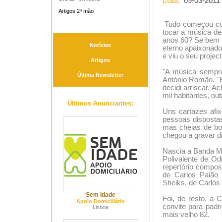
Data:
09-03-2011
Artigos 2ª mão
Tudo começou com
tocar a música de
anos 60? Se bem o
Notícias
eterno apaixonado
e viu o seu proje
Artigos
"A música sempre
Última Newsletter
António Romão. 
decidi arriscar. A
mil habitantes, o
Últimos Anunciantes:
Uns cartazes afix
pessoas dispostas
mas cheias de boa
chegou a gravar d
Nascia a Banda Ma
Polivalente de Od
repertório compos
de Carlos Paião 
Sheiks, de Carlos
Sem Idade
Foi, de resto, a 
Apoio Domiciliário
convite para padr
Lisboa
mais velho 82.