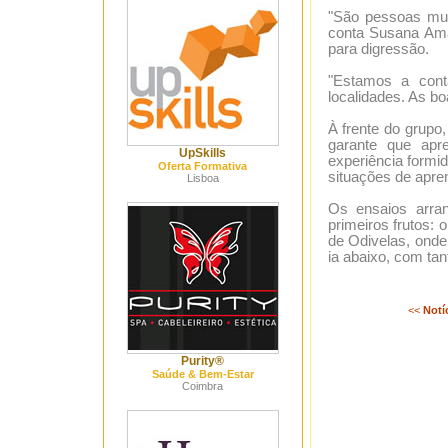
"São pessoas mui
conta Susana Ama
para digressão.
"Estamos a cont
localidades. As bo
À frente do grupo
garante que apr
UpSkills
experiência formi
Oferta Formativa
situações de apre
Lisboa
Os ensaios arra
primeiros frutos: 
de Odivelas, onde
ia abaixo, com ta
<<
Notí
Purity®
Saúde & Bem-Estar
Coimbra