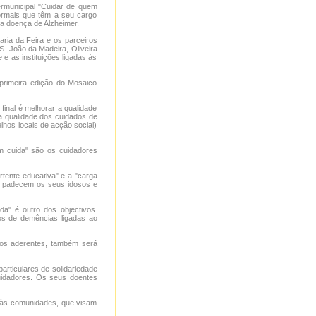
rmunicipal "Cuidar de quem
formais que têm a seu cargo
 doença de Alzheimer.
ria da Feira e os parceiros
S. João da Madeira, Oliveira
e as instituições ligadas às
rimeira edição do Mosaico
final é melhorar a qualidade
a qualidade dos cuidados de
lhos locais de acção social)
m cuida" são os cuidadores
rtente educativa" e a "carga
e padecem os seus idosos e
" é outro dos objectivos.
os de demências ligadas ao
aos aderentes, também será
articulares de solidariedade
uidadores. Os seus doentes
s às comunidades, que visam