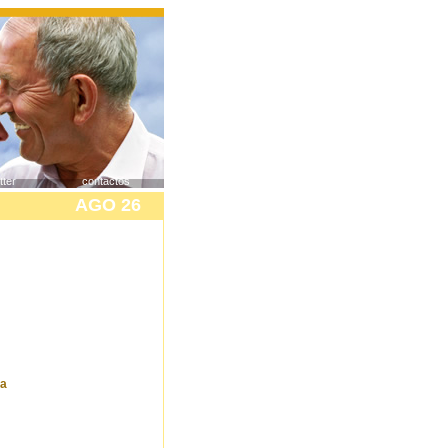
tter
contactos
AGO 26
ga