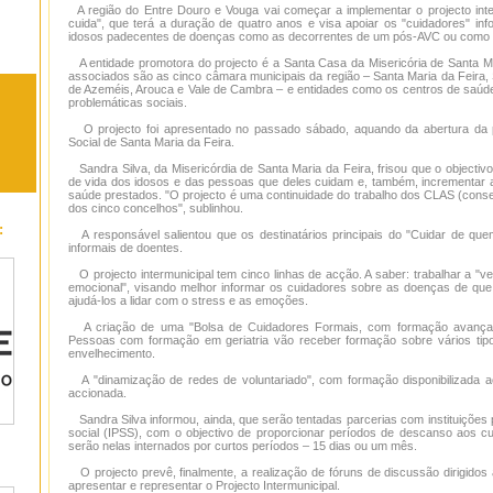
A região do Entre Douro e Vouga vai começar a implementar o projecto inte
cuida", que terá a duração de quatro anos e visa apoiar os "cuidadores" in
idosos padecentes de doenças como as decorrentes de um pós-AVC ou como a
A entidade promotora do projecto é a Santa Casa da Misericória de Santa Ma
associados são as cinco câmara municipais da região – Santa Maria da Feira, 
de Azeméis, Arouca e Vale de Cambra – e entidades como os centros de saúde 
problemáticas sociais.
O projecto foi apresentado no passado sábado, aquando da abertura da p
Social de Santa Maria da Feira.
Sandra Silva, da Misericórdia de Santa Maria da Feira, frisou que o objectivo 
de vida dos idosos e das pessoas que deles cuidam e, também, incrementar 
saúde prestados. "O projecto é uma continuidade do trabalho dos CLAS (conse
dos cinco concelhos", sublinhou.
:
A responsável salientou que os destinatários principais do "Cuidar de que
informais de doentes.
O projecto intermunicipal tem cinco linhas de acção. A saber: trabalhar a "ve
emocional", visando melhor informar os cuidadores sobre as doenças de qu
ajudá-los a lidar com o stress e as emoções.
A criação de uma "Bolsa de Cuidadores Formais, com formação avançada
Pessoas com formação em geriatria vão receber formação sobre vários tip
envelhecimento.
A "dinamização de redes de voluntariado", com formação disponibilizada 
accionada.
Sandra Silva informou, ainda, que serão tentadas parcerias com instituições p
social (IPSS), com o objectivo de proporcionar períodos de descanso aos c
serão nelas internados por curtos períodos – 15 dias ou um mês.
O projecto prevê, finalmente, a realização de fóruns de discussão dirigido
apresentar e representar o Projecto Intermunicipal.