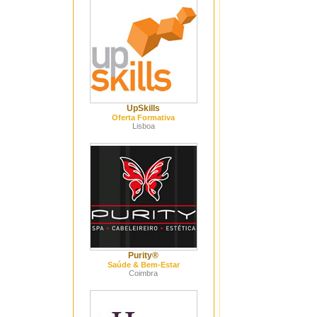
UpSkills
Oferta Formativa
Lisboa
Purity®
Saúde & Bem-Estar
Coimbra