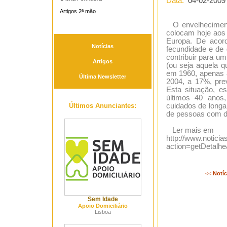
Data:
04-02-2009
Artigos 2ª mão
O envelhecimento
colocam hoje aos
Europa. De acor
Notícias
fecundidade e de 
contribuir para u
Artigos
(ou seja aquela q
em 1960, apenas 8
Última Newsletter
2004, a 17%, pre
Esta situação, e
últimos 40 anos,
Últimos Anunciantes:
cuidados de longa
de pessoas com do
Ler mais em
http://www.noticia
action=getDetalh
<<
Notíc
Sem Idade
Apoio Domiciliário
Lisboa